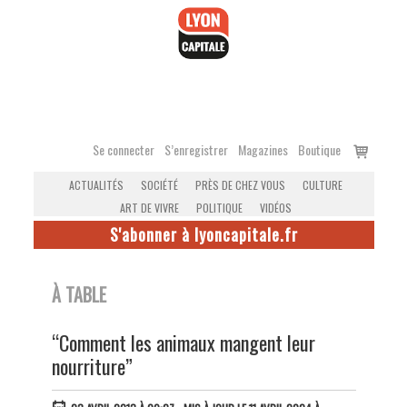
Accéder
au
contenu
Voir
Se connecter
S’enregistrer
Magazines
Boutique
le
ACTUALITÉS
SOCIÉTÉ
PRÈS DE CHEZ VOUS
CULTURE
panier
ART DE VIVRE
POLITIQUE
VIDÉOS
S'abonner à lyoncapitale.fr
À TABLE
“Comment les animaux mangent leur
nourriture”