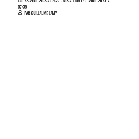
23 AVRIL 2013 À 09:27
- MIS À JOUR LE 11 AVRIL 2024 À
07:39
PAR
GUILLAUME LAMY