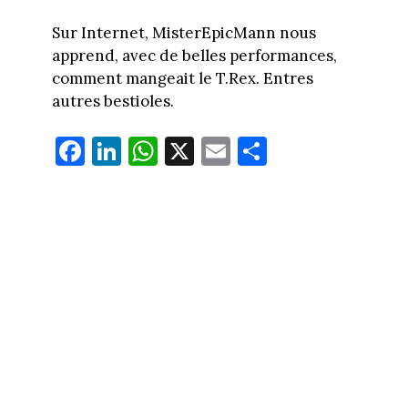
Sur Internet, MisterEpicMann nous
apprend, avec de belles performances,
comment mangeait le T.Rex. Entres
autres bestioles.
Fa
Li
W
X
E
Pa
ce
nk
ha
m
rt
bo
ed
ts
ail
ag
ok
In
Ap
er
p