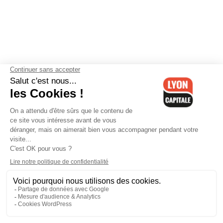
Contactez-nous
-
Mentions légales
-
CGV
-
Politique de
confidentialité
-
Gestion des cookies
-
Lyon Capitale TV
-
Archives
Lyon Capitale
Lyon Capitale - 51 avenue Maréchal Foch - CS 40091 - 69456 Lyon