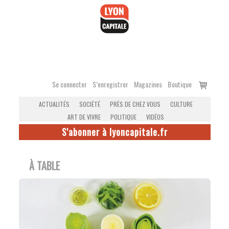
Accéder
au
contenu
Voir
Se connecter
S’enregistrer
Magazines
Boutique
le
ACTUALITÉS
SOCIÉTÉ
PRÈS DE CHEZ VOUS
CULTURE
panier
ART DE VIVRE
POLITIQUE
VIDÉOS
S'abonner à lyoncapitale.fr
À TABLE