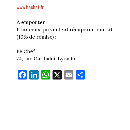
www.bechef.fr
À
emporter
Pour ceux qui veulent récupérer leur kit
(10% de remise) :
Be Chef
74, rue Garibaldi. Lyon 6e.
Fa
Li
W
X
E
Pa
ce
nk
ha
m
rt
bo
ed
ts
ail
ag
ok
In
Ap
er
p