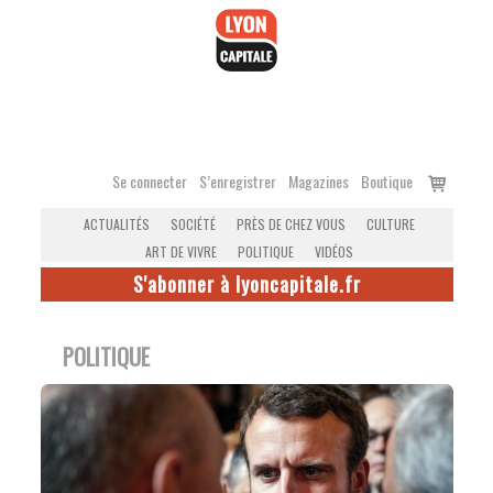
Accéder
au
contenu
Voir
Se connecter
S’enregistrer
Magazines
Boutique
le
ACTUALITÉS
SOCIÉTÉ
PRÈS DE CHEZ VOUS
CULTURE
panier
ART DE VIVRE
POLITIQUE
VIDÉOS
S'abonner à lyoncapitale.fr
POLITIQUE