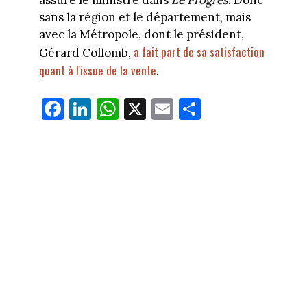
sans la région et le département, mais
avec la Métropole, dont le président,
a fait part de sa satisfaction
Gérard Collomb,
quant à l'issue de la vente
.
Fa
Li
W
X
E
Pa
ce
nk
ha
m
rt
bo
ed
ts
ail
ag
ok
In
Ap
er
p