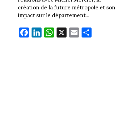
création de la future métropole et son
impact sur le département...
Fa
Li
W
X
E
Pa
ce
nk
ha
m
rt
bo
ed
ts
ail
ag
ok
In
Ap
er
p