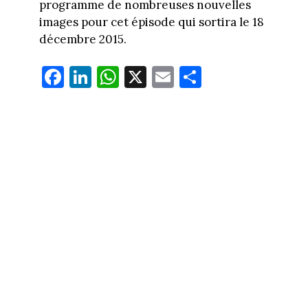
programme de nombreuses nouvelles
images pour cet épisode qui sortira le 18
décembre 2015.
Fa
Li
W
X
E
Pa
ce
nk
ha
m
rt
bo
ed
ts
ail
ag
ok
In
Ap
er
p