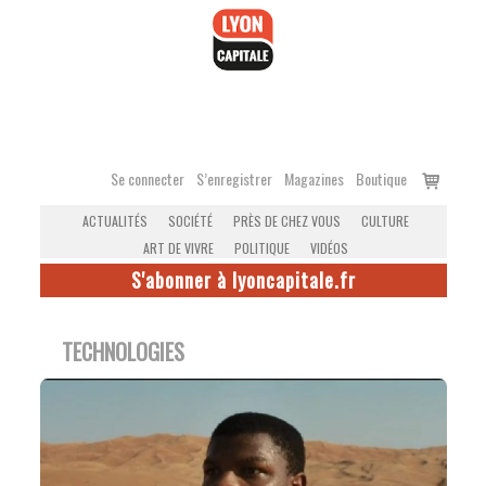
Accéder
au
contenu
Voir
Se connecter
S’enregistrer
Magazines
Boutique
le
ACTUALITÉS
SOCIÉTÉ
PRÈS DE CHEZ VOUS
CULTURE
panier
ART DE VIVRE
POLITIQUE
VIDÉOS
S'abonner à lyoncapitale.fr
TECHNOLOGIES