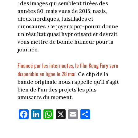
: des images qui semblent tirées des
années 80, mais vues de 2015, nazis,
dieux nordiques, fuisillades et
dinosaures. Ce joyeux pot-pourri donne
un résultat quasi hypnotisant et devrait
vous mettre de bonne humeur pour la
journée.
Financé par les internautes, le film Kung Fury sera
disponible en ligne le 28 mai
. Ce clip de la
bande originale nous rappelle qu'il s'agit
bien de l'un des projets les plus
amusants du moment.
Fa
Li
W
X
E
Pa
ce
nk
ha
m
rt
bo
ed
ts
ail
ag