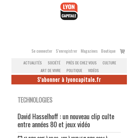
Accéder
au
contenu
Voir
Se connecter
S’enregistrer
Magazines
Boutique
le
ACTUALITÉS
SOCIÉTÉ
PRÈS DE CHEZ VOUS
CULTURE
panier
ART DE VIVRE
POLITIQUE
VIDÉOS
S'abonner à lyoncapitale.fr
TECHNOLOGIES
David Hasselhoff : un nouveau clip culte
entre années 80 et jeux vidéo