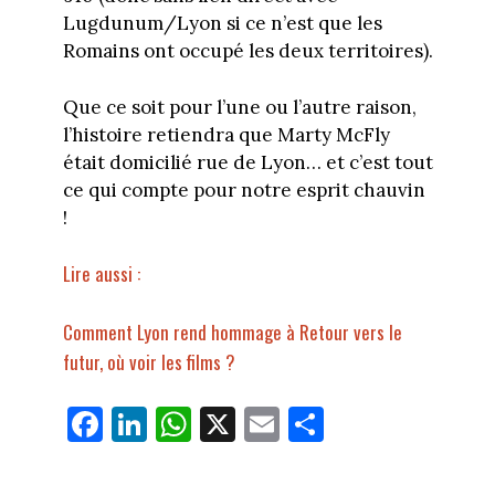
Lugdunum/Lyon si ce n’est que les
Romains ont occupé les deux territoires).
Que ce soit pour l’une ou l’autre raison,
l’histoire retiendra que Marty McFly
était domicilié rue de Lyon… et c’est tout
ce qui compte pour notre esprit chauvin
!
Lire aussi :
Comment Lyon rend hommage à Retour vers le
futur, où voir les films ?
Fa
Li
W
X
E
Pa
ce
nk
ha
m
rt
bo
ed
ts
ail
ag