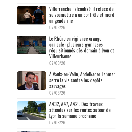
Villefranche : alcoolisé, il refuse de
se soumettre à un contrôle et mord
un gendarme
07/08/26
Le Rhône en vigilance orange
canicule : plusieurs gymnases
réquisitionnés dès demain à Lyon et
Villeurbanne
07/08/26
À Vaulx-en-Velin, Abdelkader Lahmar
serre la vis contre les dépôts
sauvages
07/08/26
A432, A47, A42… Des travaux
attendus sur les routes autour de
Lyon la semaine prochaine
07/08/26