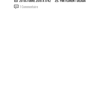
20 OCTOBRE 2015 À 11:42
PAR
FLORENT DELIGIA
1 Commentaire