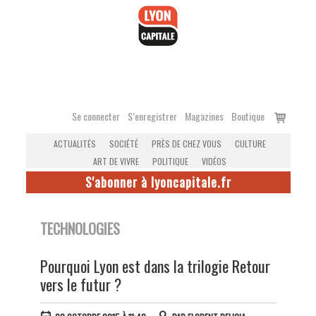
Accéder
au
contenu
Voir
Se connecter
S’enregistrer
Magazines
Boutique
le
ACTUALITÉS
SOCIÉTÉ
PRÈS DE CHEZ VOUS
CULTURE
panier
ART DE VIVRE
POLITIQUE
VIDÉOS
S'abonner à lyoncapitale.fr
TECHNOLOGIES
Pourquoi Lyon est dans la trilogie Retour
vers le futur ?