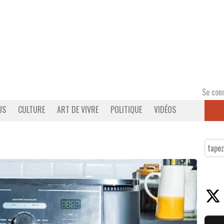
Se con
US
CULTURE
ART DE VIVRE
POLITIQUE
VIDÉOS