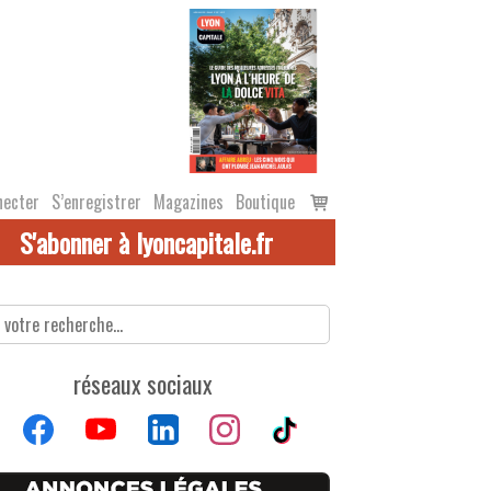
Voir
necter
S’enregistrer
Magazines
Boutique
le
S'abonner à lyoncapitale.fr
panier
réseaux sociaux