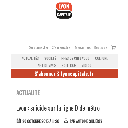
Accéder
au
contenu
Voir
Se connecter
S’enregistrer
Magazines
Boutique
le
ACTUALITÉS
SOCIÉTÉ
PRÈS DE CHEZ VOUS
CULTURE
panier
ART DE VIVRE
POLITIQUE
VIDÉOS
S'abonner à lyoncapitale.fr
ACTUALITÉ
Lyon : suicide sur la ligne D de métro
20 OCTOBRE 2015 À 11:28
PAR
ANTOINE SILLIÈRES