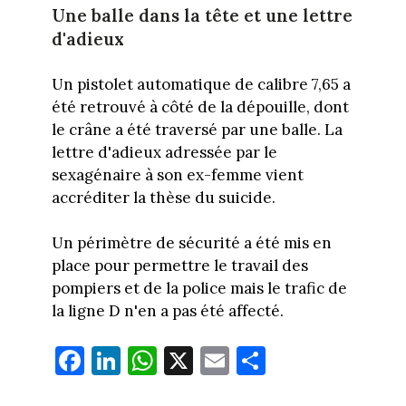
Une balle dans la tête et une lettre
d'adieux
Un pistolet automatique de calibre 7,65 a
été retrouvé à côté de la dépouille, dont
le crâne a été traversé par une balle. La
lettre d'adieux adressée par le
sexagénaire à son ex-femme vient
accréditer la thèse du suicide.
Un périmètre de sécurité a été mis en
place pour permettre le travail des
pompiers et de la police mais le trafic de
la ligne D n'en a pas été affecté.
Fa
Li
W
X
E
Pa
ce
nk
ha
m
rt