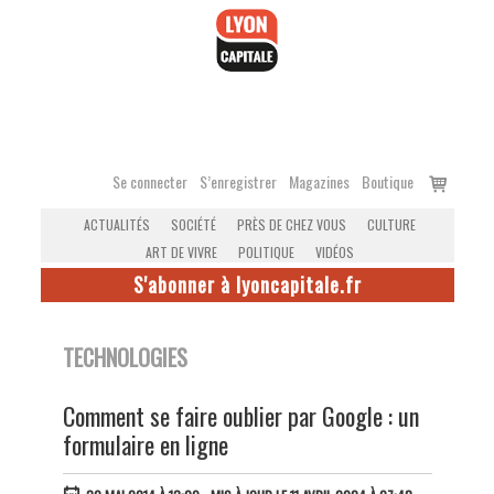
Accéder
au
contenu
Voir
Se connecter
S’enregistrer
Magazines
Boutique
le
ACTUALITÉS
SOCIÉTÉ
PRÈS DE CHEZ VOUS
CULTURE
panier
ART DE VIVRE
POLITIQUE
VIDÉOS
S'abonner à lyoncapitale.fr
TECHNOLOGIES
Comment se faire oublier par Google : un
formulaire en ligne