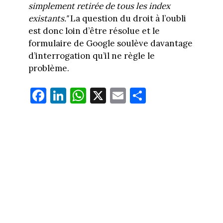
simplement retirée de tous les index
existants."
La question du droit à l’oubli
est donc loin d’être résolue et le
formulaire de Google soulève davantage
d’interrogation qu’il ne règle le
problème.
Fa
Li
W
X
E
Pa
ce
nk
ha
m
rt
bo
ed
ts
ail
ag
ok
In
Ap
er
p