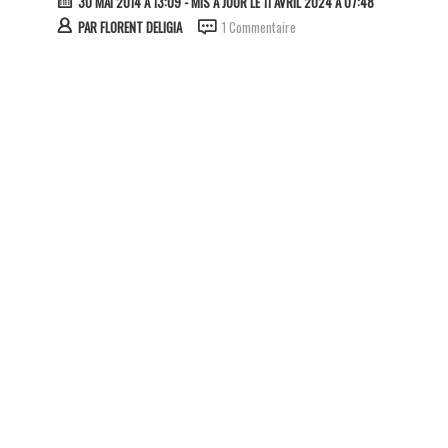
30 MAI 2014 À 13:09
- MIS À JOUR LE 11 AVRIL 2024 À 07:48
PAR
FLORENT DELIGIA
1 Commentaire