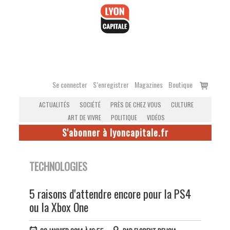
Accéder
au
contenu
Voir
Se connecter
S’enregistrer
Magazines
Boutique
le
ACTUALITÉS
SOCIÉTÉ
PRÈS DE CHEZ VOUS
CULTURE
panier
ART DE VIVRE
POLITIQUE
VIDÉOS
S'abonner à lyoncapitale.fr
TECHNOLOGIES
5 raisons d'attendre encore pour la PS4
ou la Xbox One