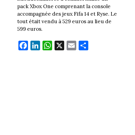
pack Xbox One comprenant la console
accompagnée des jeux Fifa 14 et Ryse. Le
tout était vendu à 529 euros au lieu de
599 euros.
Fa
Li
W
X
E
Pa
ce
nk
ha
m
rt
bo
ed
ts
ail
ag
ok
In
Ap
er
p