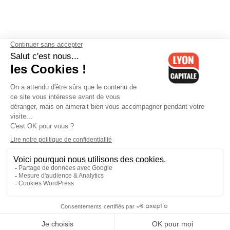
Contactez-nous
-
Mentions légales
-
CGV
-
Politique de
confidentialité
-
Gestion des cookies
-
Lyon Capitale TV
-
Archives
Lyon Capitale
Lyon Capitale - 51 avenue Maréchal Foch - CS 40091 - 69456 Lyon
Cedex 06