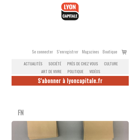
Accéder
au
contenu
Voir
Se connecter
S’enregistrer
Magazines
Boutique
le
ACTUALITÉS
SOCIÉTÉ
PRÈS DE CHEZ VOUS
CULTURE
panier
ART DE VIVRE
POLITIQUE
VIDÉOS
S'abonner à lyoncapitale.fr
FN