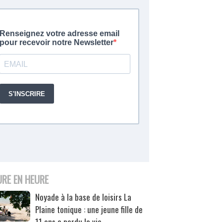
URE EN HEURE
Noyade à la base de loisirs La
Plaine tonique : une jeune fille de
11 ans a perdu la vie