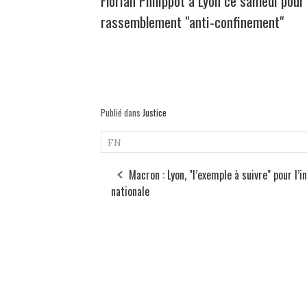
Florian Philippot à Lyon ce samedi pour
rassemblement "anti-confinement"
Publié dans
Justice
FN
Macron : Lyon, "l’exemple à suivre" pour l’i
nationale