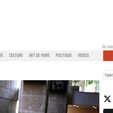
Se con
US
CULTURE
ART DE VIVRE
POLITIQUE
VIDÉOS