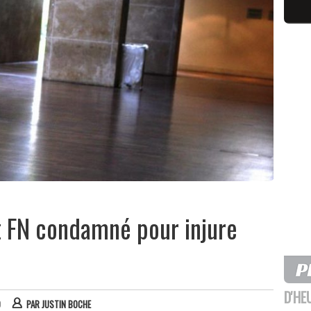
t FN condamné pour injure
D'HE
0
PAR
JUSTIN BOCHE