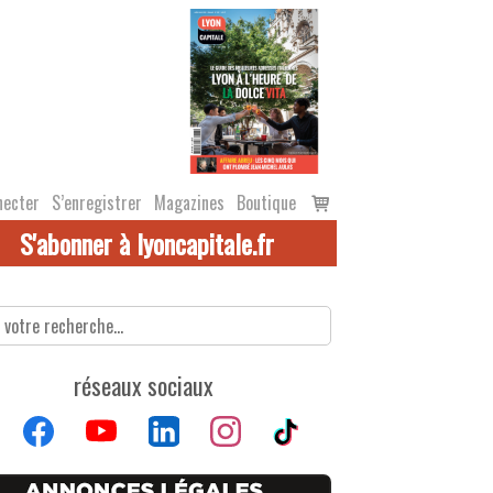
Voir
necter
S’enregistrer
Magazines
Boutique
le
S'abonner à lyoncapitale.fr
panier
réseaux sociaux