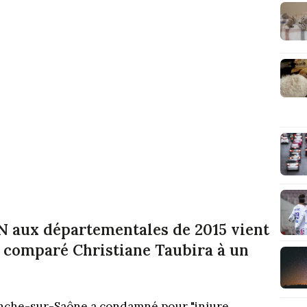
FN aux départementales de 2015 vient
 comparé Christiane Taubira à un
ranche-sur-Saône a condamné pour "injure