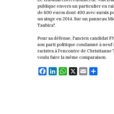
publique envers un particulier en ra
de 800 euros dont 400 avec sursis p
un singe en 2014. Sur un panneau Mich
Taubira".
Pour sa défense, l'ancien candidat FN
son parti politique condamné à neuf
racistes à l'encontre de Christianne 
voulu faire la même comparaison.
Fa
Li
W
X
E
Pa
ce
nk
ha
m
rt
bo
ed
ts
ail
ag
ok
In
Ap
er
p