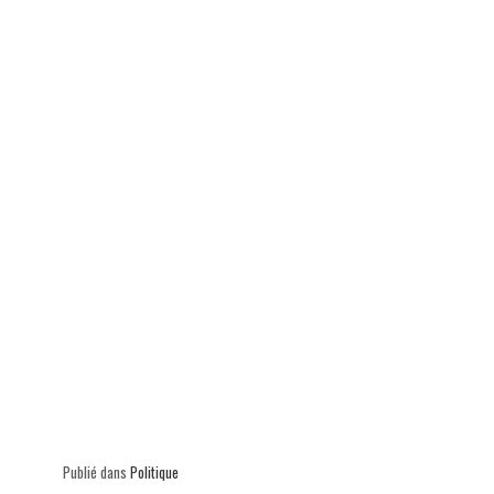
ok
In
Ap
er
p
Publié dans
Politique