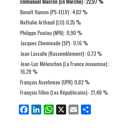
Emmanuel Macron (En Marche) : 22,97 %
Benoît Hamon (PS-EELV) : 4,02 %
Nathalie Arthaud (LO): 0,35 %
Philippe Poutou (NPA) : 0,90 %
Jacques Cheminade (SP) : 0,16 %
Jean Lassalle (Rassemblement) : 0,73 %
Jean-Luc Mélenchon (La France insoumise) :
16,29 %
François Asselineau (UPR): 0,82 %
François Fillon (Les Républicains) : 21,48 %
Fa
Li
W
X
E
Pa
ce
nk
ha
m
rt
bo
ed
ts
ail
ag