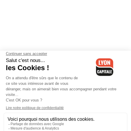
Contactez-nous
-
Mentions légales
-
CGV
-
Politique de
confidentialité
-
Gestion des cookies
-
Lyon Capitale TV
-
Archives