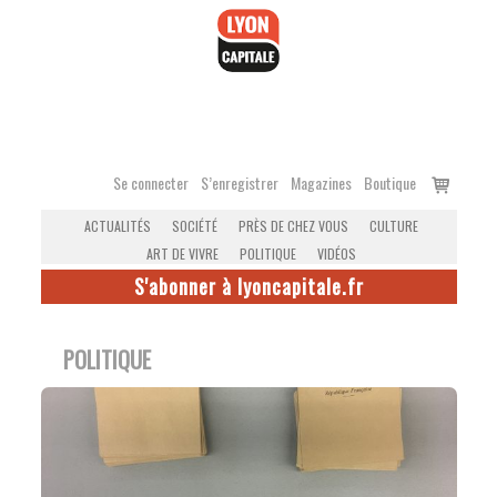
Accéder
au
contenu
Voir
Se connecter
S’enregistrer
Magazines
Boutique
le
ACTUALITÉS
SOCIÉTÉ
PRÈS DE CHEZ VOUS
CULTURE
panier
ART DE VIVRE
POLITIQUE
VIDÉOS
S'abonner à lyoncapitale.fr
POLITIQUE