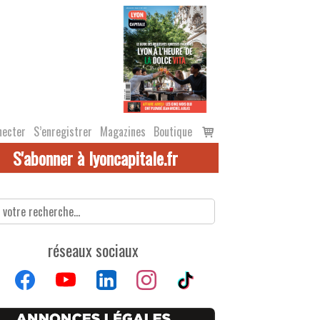
Voir
necter
S’enregistrer
Magazines
Boutique
le
S'abonner à lyoncapitale.fr
panier
réseaux sociaux