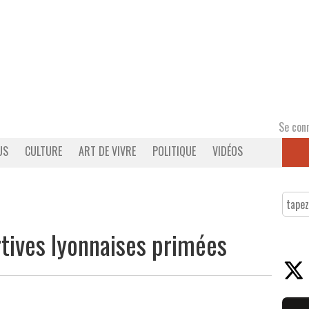
Se con
US
CULTURE
ART DE VIVRE
POLITIQUE
VIDÉOS
rtives lyonnaises primées