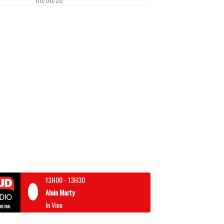
13H00
-
13H30
Alain Marty
In Vino