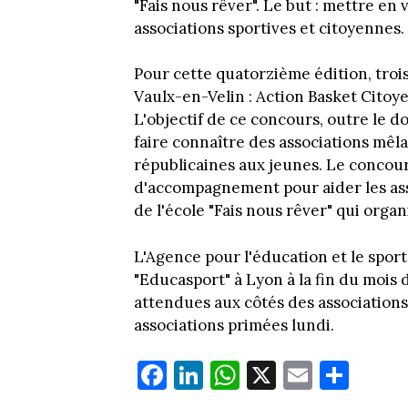
"Fais nous rêver". Le but : mettre e
associations sportives et citoyennes.
Pour cette quatorzième édition, trois
Vaulx-en-Velin : Action Basket Citoye
L'objectif de ce concours, outre le d
faire connaître des associations mêla
républicaines aux jeunes. Le concour
d'accompagnement pour aider les asso
de l'école "Fais nous rêver" qui orga
L'Agence pour l'éducation et le spor
"Educasport" à Lyon à la fin du mois
attendues aux côtés des associations.
associations primées lundi.
Fa
Li
W
X
E
Pa
ce
nk
ha
m
rt