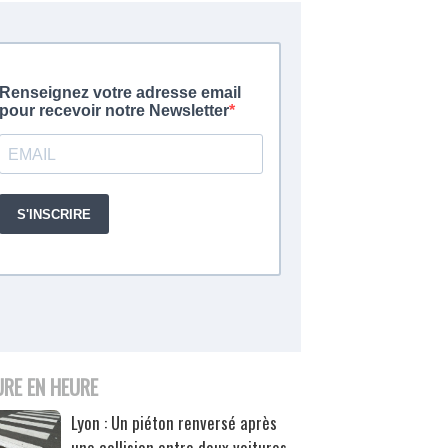
URE EN HEURE
Lyon : Un piéton renversé après
une collision entre deux voitures