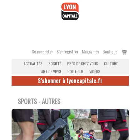
Accéder
au
contenu
Voir
Se connecter
S’enregistrer
Magazines
Boutique
le
ACTUALITÉS
SOCIÉTÉ
PRÈS DE CHEZ VOUS
CULTURE
panier
ART DE VIVRE
POLITIQUE
VIDÉOS
S'abonner à lyoncapitale.fr
SPORTS - AUTRES