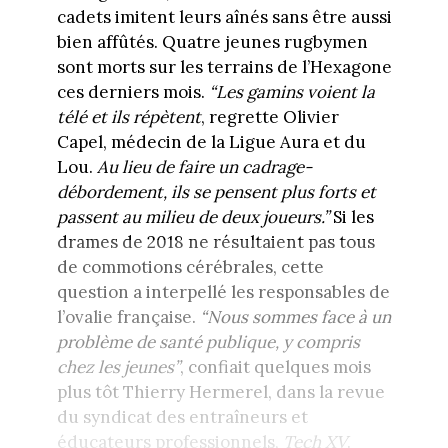
cadets imitent leurs aînés sans être aussi
bien affûtés. Quatre jeunes rugbymen
sont morts sur les terrains de l’Hexagone
ces derniers mois.
“Les gamins voient la
télé et ils répètent
, regrette Olivier
Capel, médecin de la Ligue Aura et du
Lou.
Au lieu de faire un cadrage-
débordement, ils se pensent plus forts et
passent au milieu de deux joueurs.”
Si les
drames de 2018 ne résultaient pas tous
de commotions cérébrales, cette
question a interpellé les responsables de
l’ovalie française.
“Nous sommes face à un
problème de santé publique, y compris
chez les jeunes”
, confiait quelques mois
plus tôt Thierry Hermerel, dans la revue
du syndicat des entraîneurs et
éducateurs professionnels,
Tech XV
.