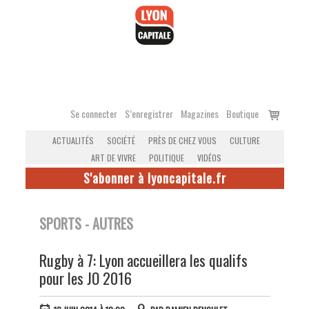
Accéder
au
contenu
Voir
Se connecter
S’enregistrer
Magazines
Boutique
le
ACTUALITÉS
SOCIÉTÉ
PRÈS DE CHEZ VOUS
CULTURE
panier
ART DE VIVRE
POLITIQUE
VIDÉOS
S'abonner à lyoncapitale.fr
SPORTS - AUTRES
Rugby à 7: Lyon accueillera les qualifs
pour les JO 2016