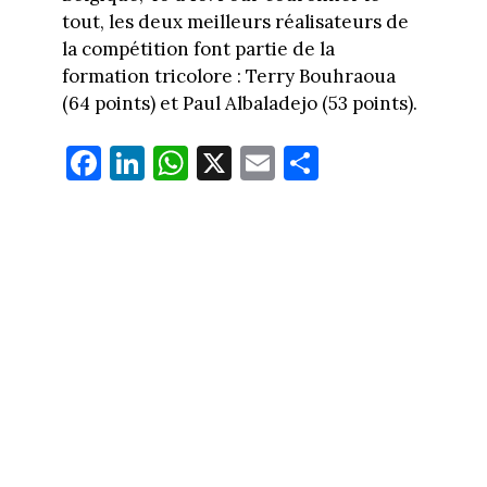
tout, les deux meilleurs réalisateurs de
la compétition font partie de la
formation tricolore : Terry Bouhraoua
(64 points) et Paul Albaladejo (53 points).
Fa
Li
W
X
E
Pa
ce
nk
ha
m
rt
bo
ed
ts
ail
ag
ok
In
Ap
er
p