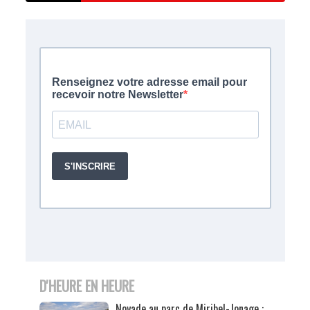
D'HEURE EN HEURE
Noyade au parc de Miribel-Jonage :