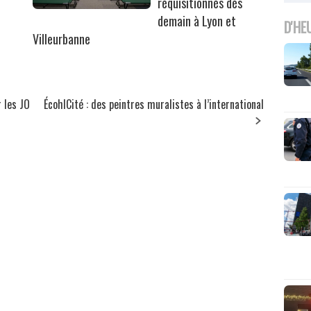
réquisitionnés dès
demain à Lyon et
D'HE
Villeurbanne
r les JO
ÉcohlCité : des peintres muralistes à l’international