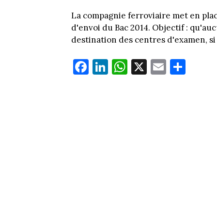
La compagnie ferroviaire met en plac
d'envoi du Bac 2014. Objectif : qu'au
destination des centres d'examen, si 
Fa
Li
W
X
E
Pa
ce
nk
ha
m
rt
bo
ed
ts
ail
ag
ok
In
Ap
er
p