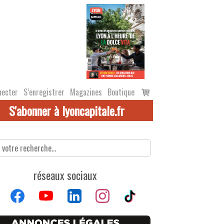
Voir
necter
S’enregistrer
Magazines
Boutique
le
S'abonner à lyoncapitale.fr
panier
réseaux sociaux