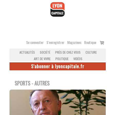
Accéder
au
contenu
Voir
Se connecter
S’enregistrer
Magazines
Boutique
le
ACTUALITÉS
SOCIÉTÉ
PRÈS DE CHEZ VOUS
CULTURE
panier
ART DE VIVRE
POLITIQUE
VIDÉOS
S'abonner à lyoncapitale.fr
SPORTS - AUTRES