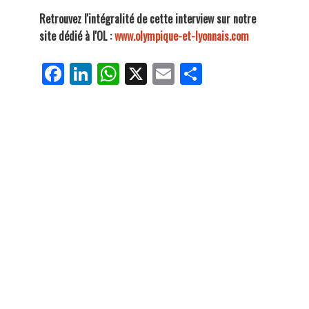
Retrouvez l'intégralité de cette interview sur notre
site dédié à l'OL :
www.olympique-et-lyonnais.com
Fa
Li
W
X
E
Pa
ce
nk
ha
m
rt
bo
ed
ts
ail
ag
ok
In
Ap
er
p