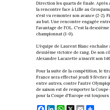
Direction les quarts de finale. Aprè
la rencontre face à Lille au Groupama
s'est vu remonter son avance (2-2). F
au but. Une rencontre engagée entre
l'avantage de l'OL. C'est la deuxième 
championnat (1-0).
L'équipe de Laurent Blanc enchaîne 
deuxième victoire de rang. De son cô
Alexandre Lacazette a inscrit son 14
Pour la suite de la compétition, le ti
France sera effectué jeudi 9 février
entre autres, contre l'autre Olympiqu
de saison est de remporter la Coupe
pour la Coupe d'Europe est toujours 
Fa
Li
W
X
E
Pa