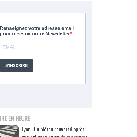
URE EN HEURE
Lyon : Un piéton renversé après
une collision entre deux voitures