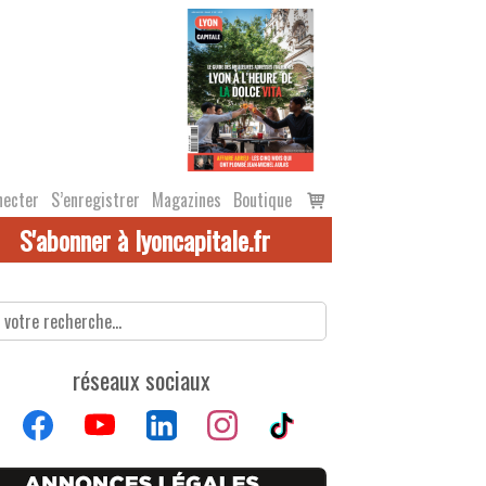
Voir
necter
S’enregistrer
Magazines
Boutique
le
S'abonner à lyoncapitale.fr
panier
réseaux sociaux