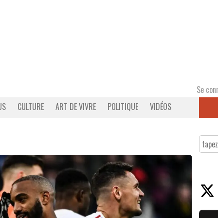
Se con
US
CULTURE
ART DE VIVRE
POLITIQUE
VIDÉOS