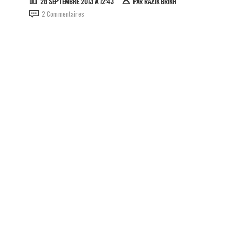
28 SEPTEMBRE 2013 À 12:43
PAR
RAZIK BRIKH
2 Commentaires