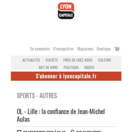
Accéder
au
contenu
Voir
Se connecter
S’enregistrer
Magazines
Boutique
le
ACTUALITÉS
SOCIÉTÉ
PRÈS DE CHEZ VOUS
CULTURE
panier
ART DE VIVRE
POLITIQUE
VIDÉOS
S'abonner à lyoncapitale.fr
SPORTS - AUTRES
OL - Lille : la confiance de Jean-Michel
Aulas