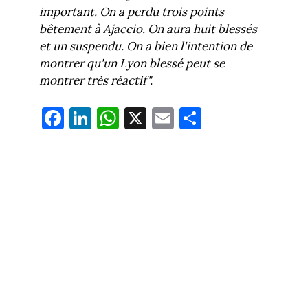
important. On a perdu trois points
bêtement à Ajaccio. On aura huit blessés
et un suspendu. On a bien l'intention de
montrer qu'un Lyon blessé peut se
montrer très réactif".
Fa
Li
W
X
E
Pa
ce
nk
ha
m
rt
bo
ed
ts
ail
ag
ok
In
Ap
er
p