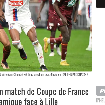
L affrontera Chambéry (N3) au prochain tour. (Photo de JEAN-PHILIPPE KSIAZEK /
un match de Coupe de France
amique face à Lille
D'HE