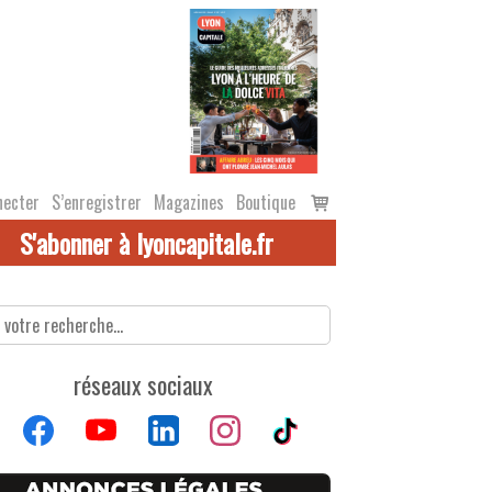
Voir
necter
S’enregistrer
Magazines
Boutique
le
S'abonner à lyoncapitale.fr
panier
réseaux sociaux