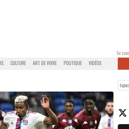
Se con
US
CULTURE
ART DE VIVRE
POLITIQUE
VIDÉOS