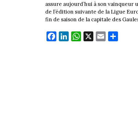
assure aujourd’hui à son vainqueur u
de l’édition suivante de la Ligue Eur
fin de saison de la capitale des Gaule
Fa
Li
W
X
E
Pa
ce
nk
ha
m
rt
bo
ed
ts
ail
ag
ok
In
Ap
er
p