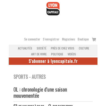
Accéder
au
contenu
Voir
Se connecter
S’enregistrer
Magazines
Boutique
le
ACTUALITÉS
SOCIÉTÉ
PRÈS DE CHEZ VOUS
CULTURE
panier
ART DE VIVRE
POLITIQUE
VIDÉOS
S'abonner à lyoncapitale.fr
SPORTS - AUTRES
OL : chronologie d'une saison
mouvementée