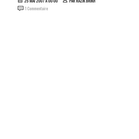
25 MAI 2007 À 00:00
PAR
RAZIK BRIKH
1 Commentaire