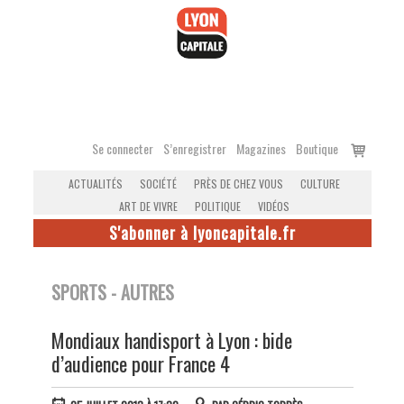
Accéder
au
contenu
Voir
Se connecter
S’enregistrer
Magazines
Boutique
le
ACTUALITÉS
SOCIÉTÉ
PRÈS DE CHEZ VOUS
CULTURE
panier
ART DE VIVRE
POLITIQUE
VIDÉOS
S'abonner à lyoncapitale.fr
SPORTS - AUTRES
Mondiaux handisport à Lyon : bide
d’audience pour France 4