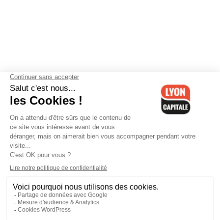
Contactez-nous
-
Mentions légales
-
CGV
-
Politique de
confidentialité
-
Gestion des cookies
-
Lyon Capitale TV
-
Archives
Lyon Capitale