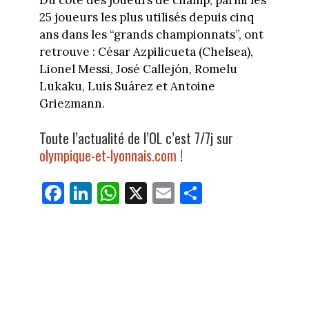
25 joueurs les plus utilisés depuis cinq
ans dans les “grands championnats”, ont
retrouve : César Azpilicueta (Chelsea),
Lionel Messi, José Callejón, Romelu
Lukaku, Luis Suárez et Antoine
Griezmann.
Toute l’actualité de l’OL c’est 7/7j sur
olympique-et-lyonnais.com
!
Fa
Li
W
X
E
Pa
ce
nk
ha
m
rt
bo
ed
ts
ail
ag
ok
In
Ap
er
p