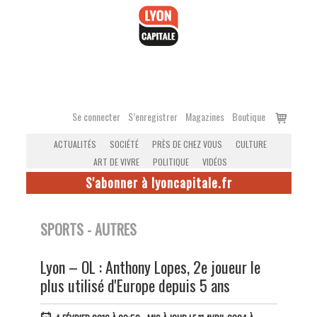
Accéder
au
contenu
Voir
Se connecter
S’enregistrer
Magazines
Boutique
le
ACTUALITÉS
SOCIÉTÉ
PRÈS DE CHEZ VOUS
CULTURE
panier
ART DE VIVRE
POLITIQUE
VIDÉOS
S'abonner à lyoncapitale.fr
SPORTS - AUTRES
Lyon – OL : Anthony Lopes, 2e joueur le
plus utilisé d'Europe depuis 5 ans