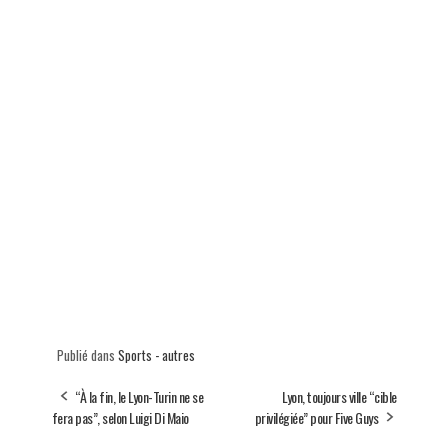
Publié dans
Sports - autres
“À la fin, le Lyon-Turin ne se
Lyon, toujours ville “cible
fera pas”, selon Luigi Di Maio
privilégiée” pour Five Guys