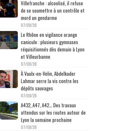
Villefranche : alcoolisé, il refuse
de se soumettre à un contrôle et
mord un gendarme
07/08/26
Le Rhône en vigilance orange
canicule : plusieurs gymnases
réquisitionnés dès demain à Lyon
et Villeurbanne
07/08/26
À Vaulx-en-Velin, Abdelkader
Lahmar serre la vis contre les
dépôts sauvages
07/08/26
A432, A47, A42… Des travaux
attendus sur les routes autour de
Lyon la semaine prochaine
07/08/26