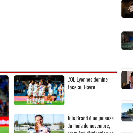
L'OL Lyonnes domine
face au Havre
Jule Brand élue joueuse
du mois de novembre,