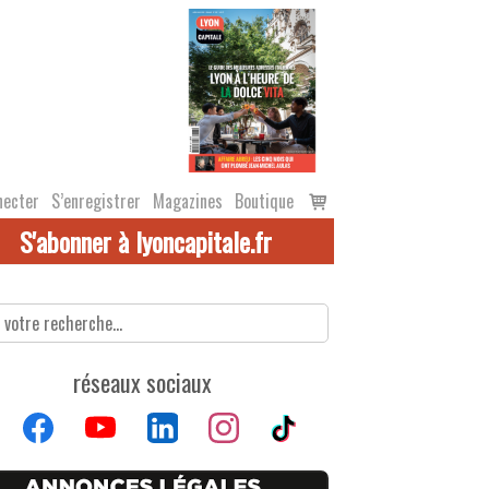
Voir
necter
S’enregistrer
Magazines
Boutique
le
S'abonner à lyoncapitale.fr
panier
réseaux sociaux