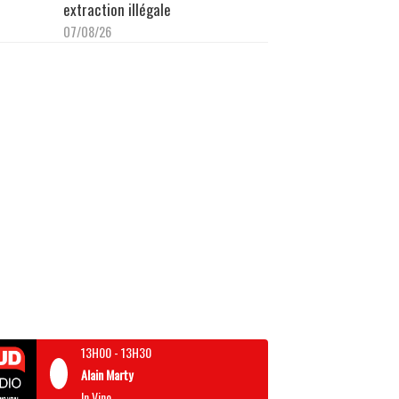
extraction illégale
07/08/26
13H00
-
13H30
Alain Marty
In Vino