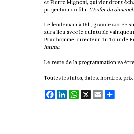
et Pierre Mignoni, qui viendront éch
projection du film
L'Enfer du dimanc
Le lendemain à 19h, grande soirée s
aura lieu avec le quintuple vainqueu
Prudhomme, directeur du Tour de Fra
intime
.
Le reste de la programmation va êt
Toutes les infos, dates, horaires, pri
Fa
Li
W
X
E
Pa
ce
nk
ha
m
rt
bo
ed
ts
ail
ag
ok
In
Ap
er
p