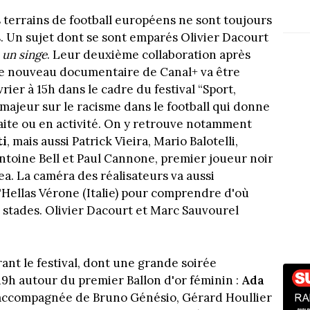
s terrains de football européens ne sont toujours
s. Un sujet dont se sont emparés Olivier Dacourt
s un singe
. Leur deuxième collaboration après
Ce nouveau documentaire de Canal+ va être
vrier à 15h dans le cadre du festival “Sport,
majeur sur le racisme dans le football qui donne
traite ou en activité. On y retrouve notamment
ti
, mais aussi Patrick Vieira, Mario Balotelli,
ntoine Bell et Paul Cannone, premier joueur noir
sea. La caméra des réalisateurs va aussi
l'Hellas Vérone (Italie) pour comprendre d'où
es stades. Olivier Dacourt et Marc Sauvourel
nt le festival, dont une grande soirée
19h autour du premier Ballon d'or féminin :
Ada
a accompagnée de Bruno Génésio, Gérard Houllier