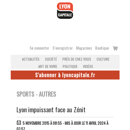
Accéder
au
contenu
Voir
Se connecter
S’enregistrer
Magazines
Boutique
le
ACTUALITÉS
SOCIÉTÉ
PRÈS DE CHEZ VOUS
CULTURE
panier
ART DE VIVRE
POLITIQUE
VIDÉOS
S'abonner à lyoncapitale.fr
SPORTS - AUTRES
Lyon impuissant face au Zénit
5 NOVEMBRE 2015 À 08:55
- MIS À JOUR LE 11 AVRIL 2024 À
07:57