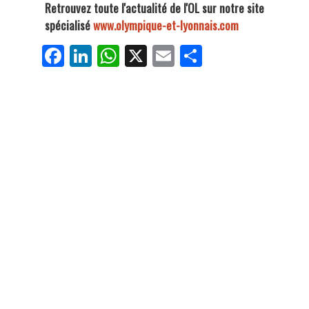
Retrouvez toute l'actualité de l'OL sur notre site
spécialisé
www.olympique-et-lyonnais.com
Fa
Li
W
X
E
Pa
ce
nk
ha
m
rt
bo
ed
ts
ail
ag
ok
In
Ap
er
p