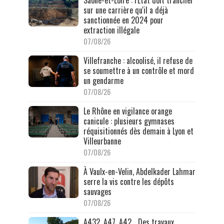
Saône-et-Loire : l'État doit trancher
sur une carrière qu'il a déjà
sanctionnée en 2024 pour
extraction illégale
07/08/26
Villefranche : alcoolisé, il refuse de
se soumettre à un contrôle et mord
un gendarme
07/08/26
Le Rhône en vigilance orange
canicule : plusieurs gymnases
réquisitionnés dès demain à Lyon et
Villeurbanne
07/08/26
À Vaulx-en-Velin, Abdelkader Lahmar
serre la vis contre les dépôts
sauvages
07/08/26
A432, A47, A42… Des travaux