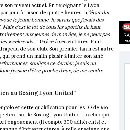
e son niveau actuel. En rejoignant le Lyon
 par jour à raison de quatre heures. “
C’était dur,
 avoue le jeune homme. Je savais que j’avais des
. Mais c’est le lot de tous les sportifs de haut
Contrairement aux jeunes de mon âge, je ne peux pas
 les week-ends...
” Grâce à ses victoires, Paul
rapeau de son club. Son premier fan n’est autre
, qui prend un malin plaisir à imiter son aîné
rformances, souligne ce dernier, je suis un
onc j’essaie d’être proche d’eux, de me rendre
bien au Boxing Lyon United”
golo et cette qualification pour les JO de Rio
ecteur sur le Boxing Lyon United. Un club qui,
 fort engouement (il compte 300 adhérents) et
manque d’infrastructures. À telle enseigne que