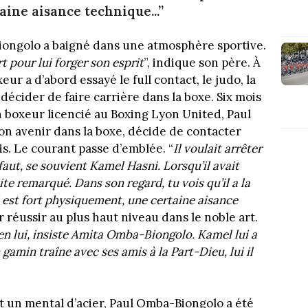
aine aisance technique...”
iongolo a baigné dans une atmosphère sportive.
t pour lui forger son esprit
”, indique son père. À
xeur a d’abord essayé le full contact, le judo, la
décider de faire carrière dans la boxe. Six mois
n boxeur licencié au Boxing Lyon United, Paul
on avenir dans la boxe, décide de contacter
s. Le courant passe d’emblée. “
Il voulait arrêter
éfaut, se souvient Kamel Hasni. Lorsqu’il avait
ite remarqué. Dans son regard, tu vois qu’il a la
: il est fort physiquement, une certaine aisance
r réussir au plus haut niveau dans le noble art.
a en lui, insiste Amita Omba-Biongolo. Kamel lui a
amin traîne avec ses amis à la Part-Dieu, lui il
t un mental d’acier, Paul Omba-Biongolo a été