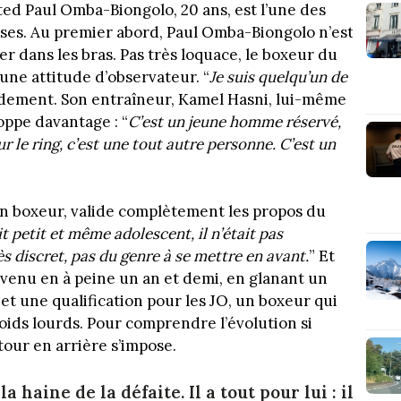
ed Paul Omba-Biongolo, 20 ans, est l’une des
ses. Au premier abord, Paul Omba-Biongolo n’est
r dans les bras. Pas très loquace, le boxeur du
ne attitude d’observateur. “
Je suis quelqu’un de
imidement. Son entraîneur, Kamel Hasni, lui-même
oppe davantage : “
C’est un jeune homme réservé,
r le ring, c’est une tout autre personne. C’est un
en boxeur, valide complètement les propos du
t petit et même adolescent, il n’était pas
très discret, pas du genre à se mettre en avant.
” Et
venu en à peine un an et demi, en glanant un
et une qualification pour les JO, un boxeur qui
oids lourds. Pour comprendre l’évolution si
tour en arrière s’impose.
a haine de la défaite. Il a tout pour lui : il