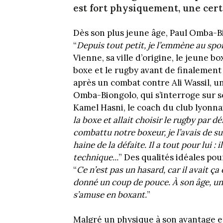
est fort physiquement, une cert
Dès son plus jeune âge, Paul Omba-B
“
Depuis tout petit, je l’emmène au spor
Vienne, sa ville d’origine, le jeune bo
boxe et le rugby avant de finalement 
après un combat contre Ali Wassil, u
Omba-Biongolo, qui s’interroge sur s
Kamel Hasni, le coach du club lyonnai
la boxe et allait choisir le rugby par d
combattu notre boxeur, je l’avais de su
haine de la défaite. Il a tout pour lui 
technique...
” Des qualités idéales pou
“
Ce n’est pas un hasard, car il avait ç
donné un coup de pouce. À son âge, un g
s’amuse en boxant.
”
Malgré un physique à son avantage e