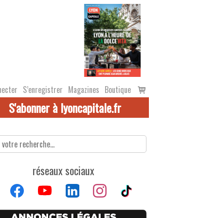
Voir
necter
S’enregistrer
Magazines
Boutique
le
S'abonner à lyoncapitale.fr
panier
réseaux sociaux