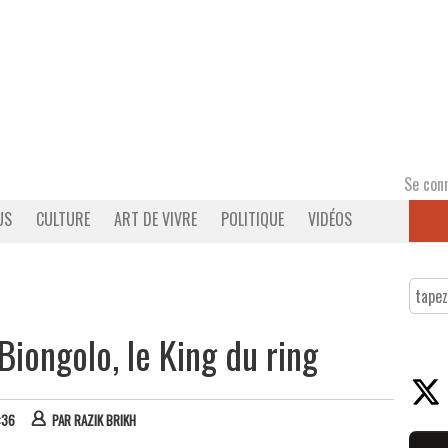
Se con
US
CULTURE
ART DE VIVRE
POLITIQUE
VIDÉOS
Biongolo, le King du ring
:36
PAR
RAZIK BRIKH