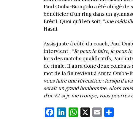
Paul Omba-Biongolo a été obligé de 
bénéficier d’un ring dans un gymnase 
Brésil. Quoi qu’il en soit, “
une médaille
Hasni.
Assis juste à côté du coach, Paul Omb
intervient : “
Je peux le faire, je peux le 
lors des matchs qualificatifs, Paul i
de finale. Il aura donc deux combats
mot de la fin revient à Amita Omba-Bi
vous faire une révélation : lorsqu’il av
serait un grand bonhomme. Alors vous v
d’or. Et si je me trompe, vous pourrez é
Fa
Li
W
X
E
Pa
ce
nk
ha
m
rt
bo
ed
ts
ail
ag