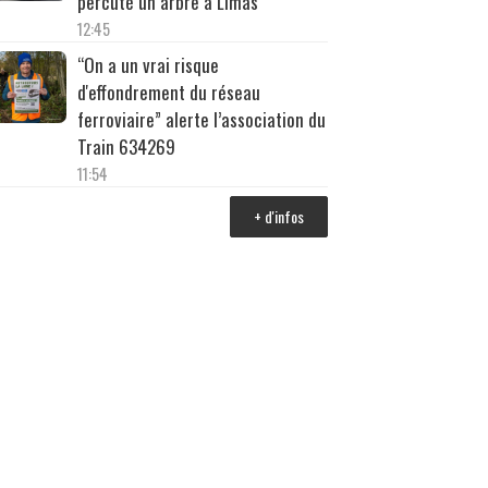
percuté un arbre à Limas
12:45
“On a un vrai risque
d'effondrement du réseau
ferroviaire” alerte l’association du
Train 634269
11:54
+ d'infos