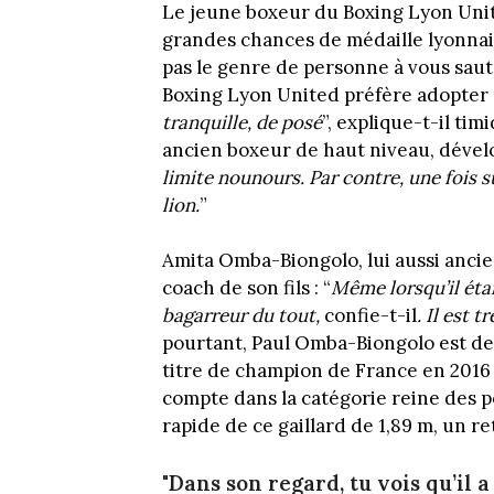
Le jeune boxeur du Boxing Lyon Unit
grandes chances de médaille lyonnai
pas le genre de personne à vous saute
Boxing Lyon United préfère adopter u
tranquille, de posé
”, explique-t-il t
ancien boxeur de haut niveau, dével
limite nounours. Par contre, une fois su
lion.
”
Amita Omba-Biongolo, lui aussi anci
coach de son fils : “
Même lorsqu’il étai
bagarreur du tout,
confie-t-il
. Il est 
pourtant, Paul Omba-Biongolo est de
titre de champion de France en 2016 
compte dans la catégorie reine des p
rapide de ce gaillard de 1,89 m, un re
"Dans son regard, tu vois qu’il a l