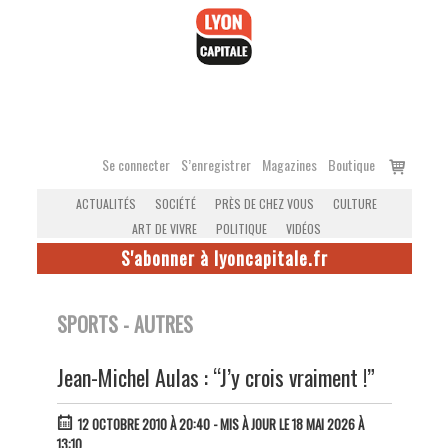
Accéder
au
contenu
Voir
Se connecter
S’enregistrer
Magazines
Boutique
le
ACTUALITÉS
SOCIÉTÉ
PRÈS DE CHEZ VOUS
CULTURE
panier
ART DE VIVRE
POLITIQUE
VIDÉOS
S'abonner à lyoncapitale.fr
SPORTS - AUTRES
Jean-Michel Aulas : “J’y crois vraiment !”
12 OCTOBRE 2010 À 20:40
- MIS À JOUR LE 18 MAI 2026 À
13:10