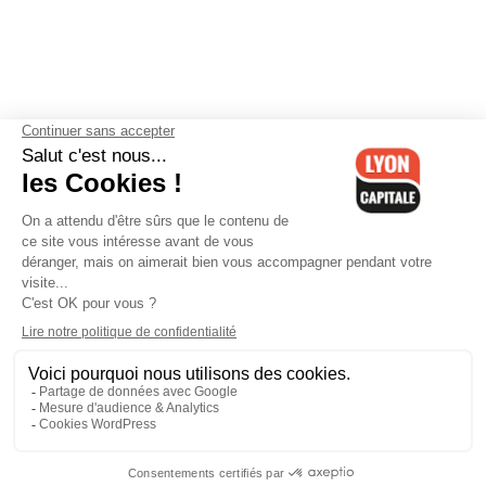
Contactez-nous
-
Mentions légales
-
CGV
-
Politique de
confidentialité
-
Gestion des cookies
-
Lyon Capitale TV
-
Archives
Lyon Capitale
Lyon Capitale - 51 avenue Maréchal Foch - CS 40091 - 69456 Lyon
Cedex 06