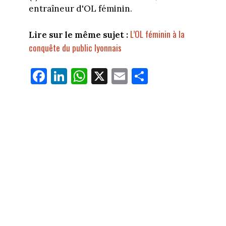
entraîneur d'OL féminin.
L’OL féminin à la
Lire sur le même sujet :
conquête du public lyonnais
Fa
Li
W
X
E
Pa
ce
nk
ha
m
rt
bo
ed
ts
ail
ag
ok
In
Ap
er
p