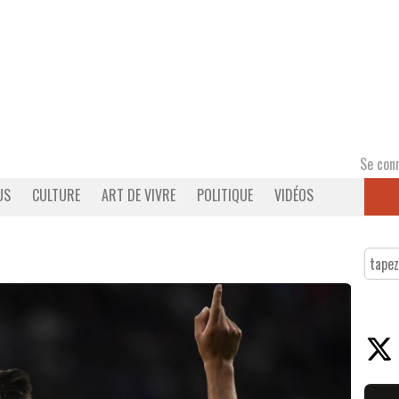
Se con
US
CULTURE
ART DE VIVRE
POLITIQUE
VIDÉOS