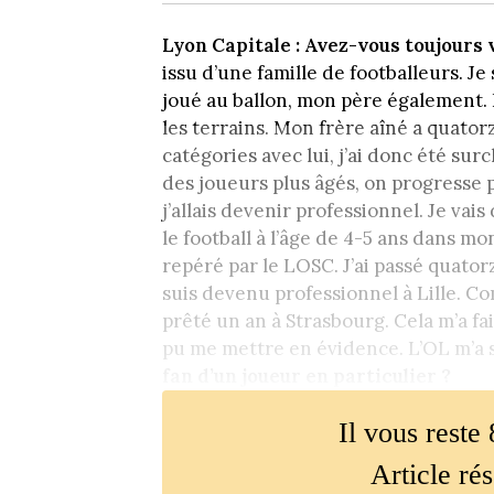
Lyon Capitale : Avez-vous toujours v
issu d’une famille de footballeurs. Je
joué au ballon, mon père également.
les terrains. Mon frère aîné a quatorz
catégories avec lui, j’ai donc été sur
des joueurs plus âgés, on progresse p
j’allais devenir professionnel. Je vais
le football à l’âge de 4-5 ans dans mon 
repéré par le LOSC. J’ai passé quatorz
suis devenu professionnel à Lille. Com
prêté un an à Strasbourg. Cela m’a fait
pu me mettre en évidence. L’OL m’a soll
fan d’un joueur en particulier ?
Il vous reste 
Article ré