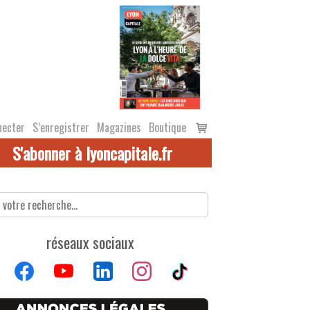
Voir
necter
S’enregistrer
Magazines
Boutique
le
S'abonner à lyoncapitale.fr
panier
réseaux sociaux