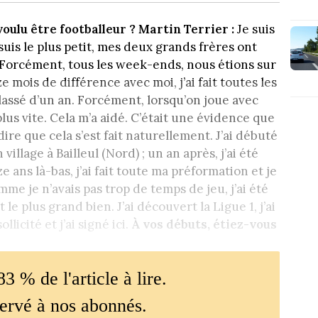
oulu être footballeur ?
Martin Terrier :
Je suis
 suis le plus petit, mes deux grands frères ont
 Forcément, tous les week-ends, nous étions sur
e mois de différence avec moi, j’ai fait toutes les
classé d’un an. Forcément, lorsqu’on joue avec
lus vite. Cela m’a aidé. C’était une évidence que
 dire que cela s’est fait naturellement. J’ai débuté
village à Bailleul (Nord) ; un an après, j’ai été
e ans là-bas, j’ai fait toute ma préformation et je
me je n’avais pas trop de temps de jeu, j’ai été
 le plus grand bien. J’ai découvert la Ligue 1, j’ai
icité et j’ai signé ici.
À vos débuts, étiez-vous
83 % de l'article à lire.
servé à nos abonnés.