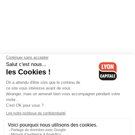
Contactez-nous
-
Mentions légales
-
CGV
-
Politique de
confidentialité
-
Gestion des cookies
-
Lyon Capitale TV
-
Archives