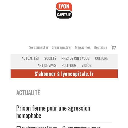
Accéder
au
contenu
Voir
Se connecter
S’enregistrer
Magazines
Boutique
le
ACTUALITÉS
SOCIÉTÉ
PRÈS DE CHEZ VOUS
CULTURE
panier
ART DE VIVRE
POLITIQUE
VIDÉOS
S'abonner à lyoncapitale.fr
ACTUALITÉ
Prison ferme pour une agression
homophobe