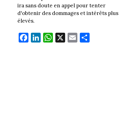
ira sans doute en appel pour tenter
d'obtenir des dommages et intérêts plus
élevés.
Fa
Li
W
X
E
Pa
ce
nk
ha
m
rt
bo
ed
ts
ail
ag
ok
In
Ap
er
p