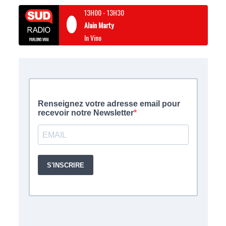
13H00
-
13H30
Alain Marty
In Vino