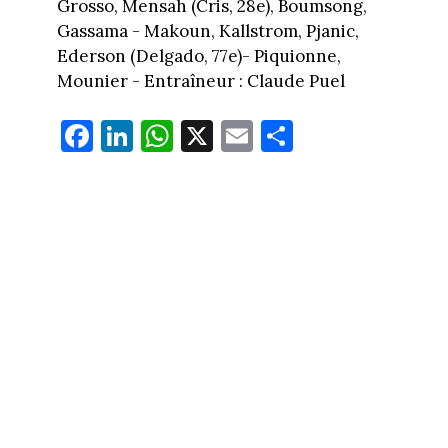
Grosso, Mensah (Cris, 28e), Boumsong,
Gassama - Makoun, Kallstrom, Pjanic,
Ederson (Delgado, 77e)- Piquionne,
Mounier - Entraîneur : Claude Puel
Fa
Li
W
X
E
Pa
ce
nk
ha
m
rt
bo
ed
ts
ail
ag
ok
In
Ap
er
p