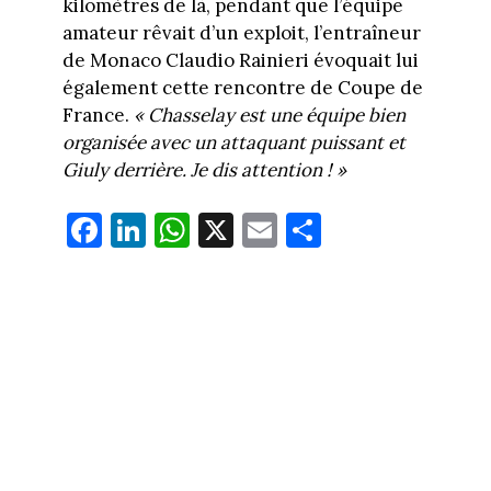
kilomètres de là, pendant que l’équipe
amateur rêvait d’un exploit, l’entraîneur
de Monaco Claudio Rainieri évoquait lui
également cette rencontre de Coupe de
France.
« Chasselay est une équipe bien
organisée avec un attaquant puissant et
Giuly derrière. Je dis attention ! »
Fa
Li
W
X
E
Pa
ce
nk
ha
m
rt
bo
ed
ts
ail
ag
ok
In
Ap
er
p