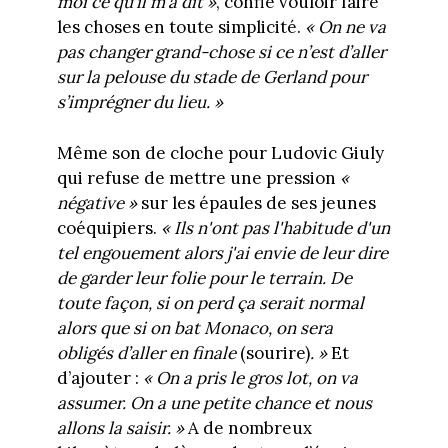
moi ce qu’il m’a dit »
, confie vouloir faire
les choses en toute simplicité.
« On ne va
pas changer grand-chose si ce n’est d’aller
sur la pelouse du stade de Gerland pour
s’imprégner du lieu. »
Même son de cloche pour Ludovic Giuly
qui refuse de mettre une pression
«
négative »
sur les épaules de ses jeunes
coéquipiers.
« Ils n'ont pas l'habitude d'un
tel engouement alors j'ai envie de leur dire
de garder leur folie pour le terrain. De
toute façon, si on perd ça serait normal
alors que si on bat Monaco, on sera
obligés d’aller en finale
(sourire)
. »
Et
d’ajouter :
« On a pris le gros lot, on va
assumer. On a une petite chance et nous
allons la saisir. »
A de nombreux