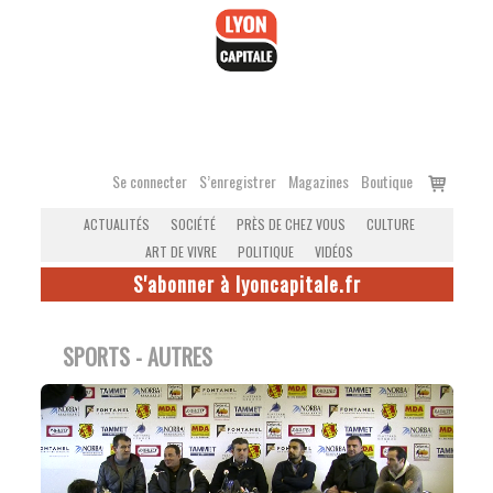
Accéder
au
contenu
Voir
Se connecter
S’enregistrer
Magazines
Boutique
le
ACTUALITÉS
SOCIÉTÉ
PRÈS DE CHEZ VOUS
CULTURE
panier
ART DE VIVRE
POLITIQUE
VIDÉOS
S'abonner à lyoncapitale.fr
SPORTS - AUTRES