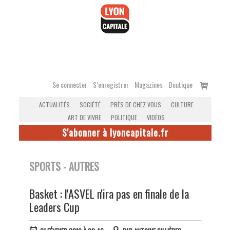
Accéder
au
contenu
Voir
Se connecter
S’enregistrer
Magazines
Boutique
le
ACTUALITÉS
SOCIÉTÉ
PRÈS DE CHEZ VOUS
CULTURE
panier
ART DE VIVRE
POLITIQUE
VIDÉOS
S'abonner à lyoncapitale.fr
SPORTS - AUTRES
Basket : l'ASVEL n'ira pas en finale de la
Leaders Cup