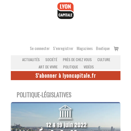
Accéder
au
contenu
Voir
Se connecter
S’enregistrer
Magazines
Boutique
le
ACTUALITÉS
SOCIÉTÉ
PRÈS DE CHEZ VOUS
CULTURE
panier
ART DE VIVRE
POLITIQUE
VIDÉOS
S'abonner à lyoncapitale.fr
POLITIQUE-LÉGISLATIVES