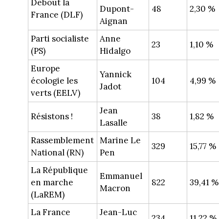
Debout la
Dupont-
48
2,30 %
France (DLF)
Aignan
Parti socialiste
Anne
23
1,10 %
(PS)
Hidalgo
Europe
Yannick
écologie les
104
4,99 %
Jadot
verts (EELV)
Jean
Résistons !
38
1,82 %
Lasalle
Rassemblement
Marine Le
329
15,77 %
National (RN)
Pen
La République
Emmanuel
en marche
822
39,41 %
Macron
(LaREM)
La France
Jean-Luc
234
11,22 %