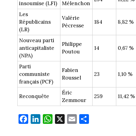
insoumise (LFI)
Mélenchon
Les
Valérie
Républicains
184
8,82 %
Pécresse
(LR)
Nouveau parti
Philippe
anticapitaliste
14
0,67 %
Poutou
(NPA)
Parti
Fabien
communiste
23
1,10 %
Roussel
français (PCF)
Éric
Reconquête
259
11,42 %
Zemmour
Fa
Li
W
X
E
Pa
ce
nk
ha
m
rt