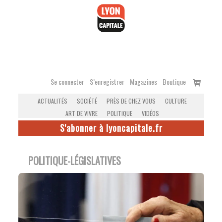
Accéder
au
contenu
Voir
Se connecter
S’enregistrer
Magazines
Boutique
le
ACTUALITÉS
SOCIÉTÉ
PRÈS DE CHEZ VOUS
CULTURE
panier
ART DE VIVRE
POLITIQUE
VIDÉOS
S'abonner à lyoncapitale.fr
POLITIQUE-LÉGISLATIVES