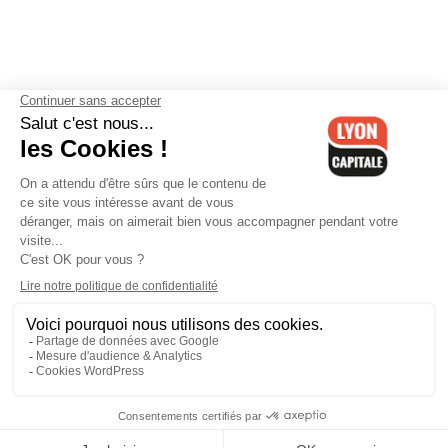
Contactez-nous
-
Mentions légales
-
CGV
-
Politique de
confidentialité
-
Gestion des cookies
-
Lyon Capitale TV
-
Archives
Lyon Capitale
Lyon Capitale - 51 avenue Maréchal Foch - CS 40091 - 69456 Lyon
Cedex 06