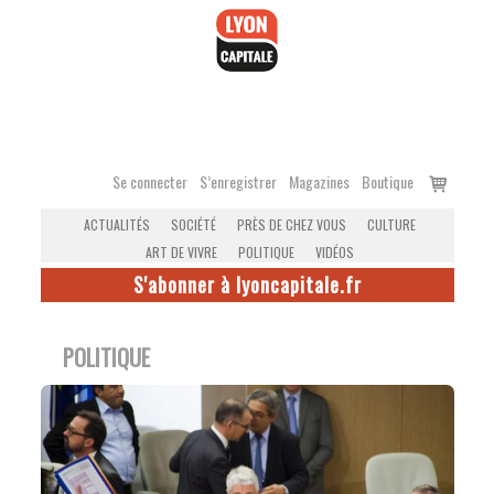
Accéder
au
contenu
Voir
Se connecter
S’enregistrer
Magazines
Boutique
le
ACTUALITÉS
SOCIÉTÉ
PRÈS DE CHEZ VOUS
CULTURE
panier
ART DE VIVRE
POLITIQUE
VIDÉOS
S'abonner à lyoncapitale.fr
POLITIQUE