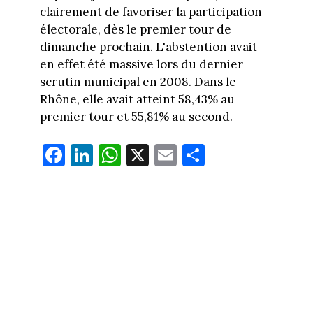
clairement de favoriser la participation
électorale, dès le premier tour de
dimanche prochain. L'abstention avait
en effet été massive lors du dernier
scrutin municipal en 2008. Dans le
Rhône, elle avait atteint 58,43% au
premier tour et 55,81% au second.
Fa
Li
W
X
E
Pa
ce
nk
ha
m
rt
bo
ed
ts
ail
ag
ok
In
Ap
er
p