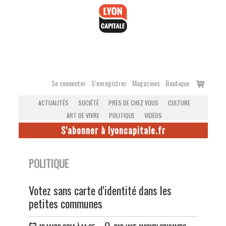
Accéder
au
contenu
Voir
Se connecter
S’enregistrer
Magazines
Boutique
le
ACTUALITÉS
SOCIÉTÉ
PRÈS DE CHEZ VOUS
CULTURE
panier
ART DE VIVRE
POLITIQUE
VIDÉOS
S'abonner à lyoncapitale.fr
POLITIQUE
Votez sans carte d'identité dans les
petites communes