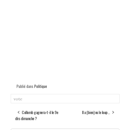
Publié dans
Politique
vote
Collomb gagnera-t-il le 9e
Il a (bien) vu le loup…
dès dimanche ?