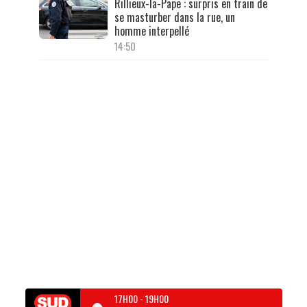
Rillieux-la-Pape : surpris en train de
se masturber dans la rue, un
homme interpellé
14:50
17H00
-
19H00