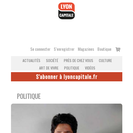
Accéder
au
contenu
Voir
Se connecter
S’enregistrer
Magazines
Boutique
le
ACTUALITÉS
SOCIÉTÉ
PRÈS DE CHEZ VOUS
CULTURE
panier
ART DE VIVRE
POLITIQUE
VIDÉOS
S'abonner à lyoncapitale.fr
POLITIQUE