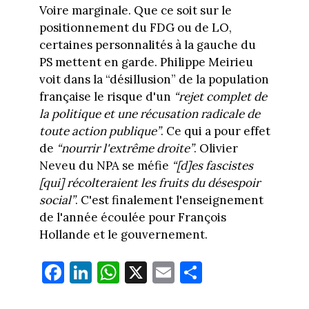
Voire marginale. Que ce soit sur le
positionnement du FDG ou de LO,
certaines personnalités à la gauche du
PS mettent en garde. Philippe Meirieu
voit dans la “désillusion” de la population
française le risque d'un
“rejet complet de
la politique et une récusation radicale de
toute action publique”
. Ce qui a pour effet
de
“nourrir l'extrême droite”
. Olivier
Neveu du NPA se méfie
“[d]es fascistes
[qui] récolteraient les fruits du désespoir
social”
. C'est finalement l'enseignement
de l'année écoulée pour François
Hollande et le gouvernement.
Fa
Li
W
X
E
Pa
ce
nk
ha
m
rt