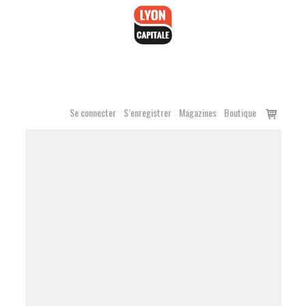
Accéder
au
contenu
Voir
Se connecter
S’enregistrer
Magazines
Boutique
le
panier