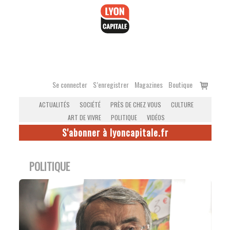
Accéder
au
contenu
Voir
Se connecter
S’enregistrer
Magazines
Boutique
le
ACTUALITÉS
SOCIÉTÉ
PRÈS DE CHEZ VOUS
CULTURE
panier
ART DE VIVRE
POLITIQUE
VIDÉOS
S'abonner à lyoncapitale.fr
POLITIQUE