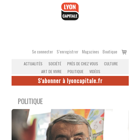
Accéder
au
contenu
Voir
Se connecter
S’enregistrer
Magazines
Boutique
le
ACTUALITÉS
SOCIÉTÉ
PRÈS DE CHEZ VOUS
CULTURE
panier
ART DE VIVRE
POLITIQUE
VIDÉOS
S'abonner à lyoncapitale.fr
POLITIQUE