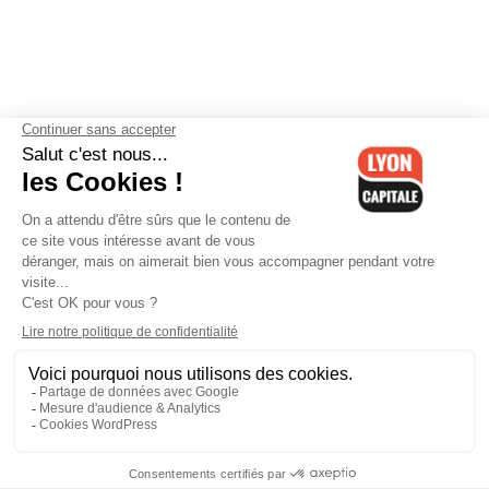
Contactez-nous
-
Mentions légales
-
CGV
-
Politique de
confidentialité
-
Gestion des cookies
-
Lyon Capitale TV
-
Archives
Lyon Capitale
Lyon Capitale - 51 avenue Maréchal Foch - CS 40091 - 69456 Lyon
Cedex 06