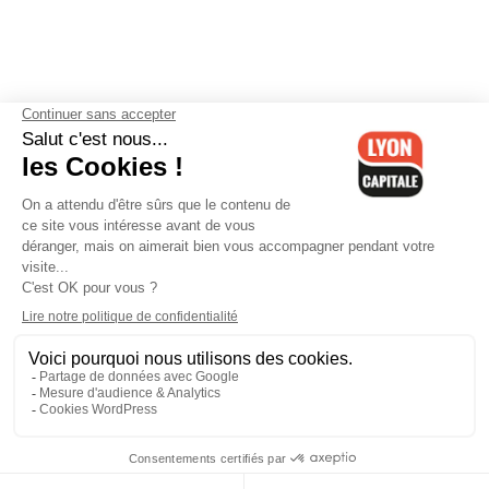
Contactez-nous
-
Mentions légales
-
CGV
-
Politique de
confidentialité
-
Gestion des cookies
-
Lyon Capitale TV
-
Archives
Lyon Capitale
Lyon Capitale - 51 avenue Maréchal Foch - CS 40091 - 69456 Lyon
Cedex 06