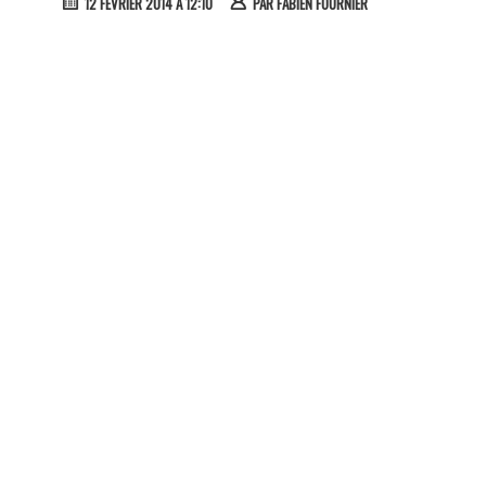
12 FÉVRIER 2014 À 12:10
PAR
FABIEN FOURNIER