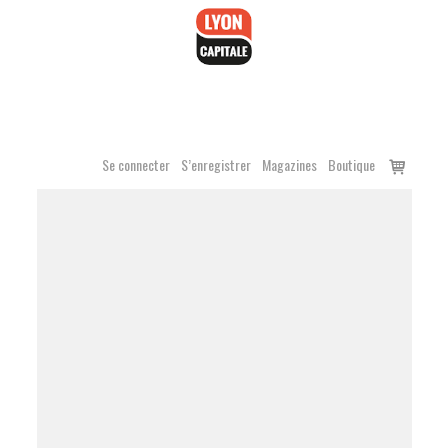
Accéder
au
contenu
Voir
Se connecter
S’enregistrer
Magazines
Boutique
le
panier