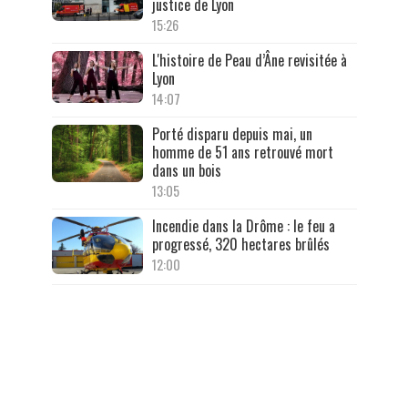
justice de Lyon
15:26
L'histoire de Peau d’Âne revisitée à
Lyon
14:07
Porté disparu depuis mai, un
homme de 51 ans retrouvé mort
dans un bois
13:05
Incendie dans la Drôme : le feu a
progressé, 320 hectares brûlés
12:00