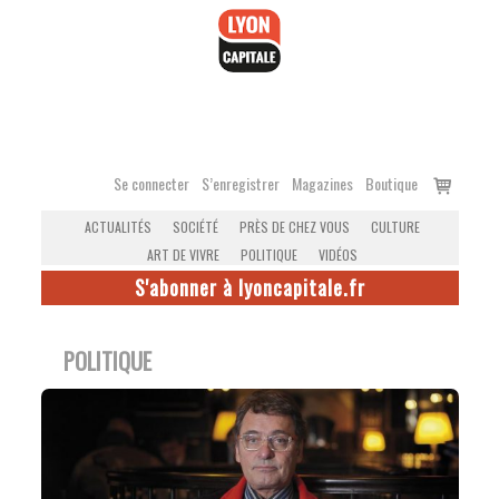
Accéder
au
contenu
Voir
Se connecter
S’enregistrer
Magazines
Boutique
le
ACTUALITÉS
SOCIÉTÉ
PRÈS DE CHEZ VOUS
CULTURE
panier
ART DE VIVRE
POLITIQUE
VIDÉOS
S'abonner à lyoncapitale.fr
POLITIQUE