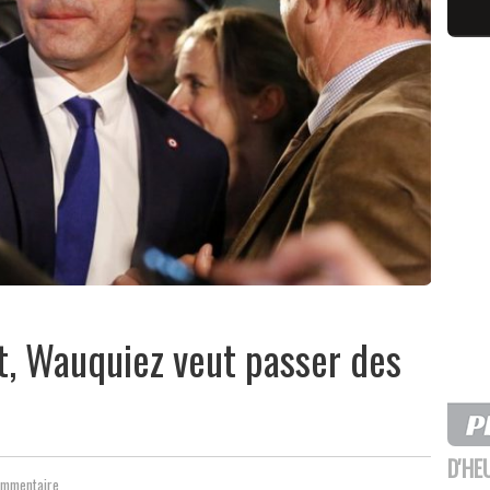
t, Wauquiez veut passer des
D'HE
ommentaire