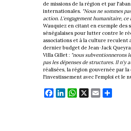
de missions de la région et par l'ab
internationales.
"Nous ne sommes pas 
action. L'engagement humanitaire, ce n'
Wauquiez en citant en exemple des s
sénégalaises pour lutter contre le r
associations et à la culture reculent 
dernier budget de Jean-Jack Queyran
Villa Gillet :
"nous subventionnerons l
pas les dépenses de structures. Il n'y 
réalisées, la région gouvernée par l
l'investissement avec l'emploi et le
Fa
Li
W
X
E
Pa
ce
nk
ha
m
rt
bo
ed
ts
ail
ag
ok
In
Ap
er
p