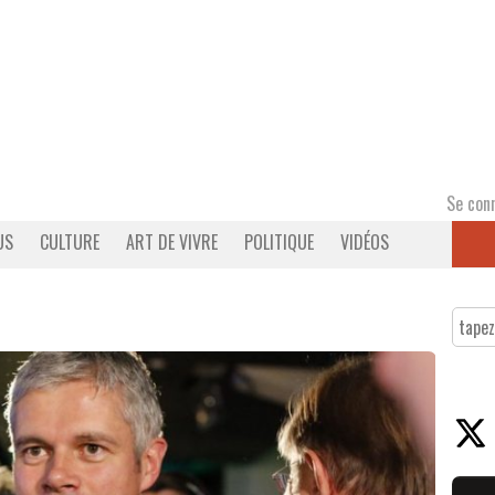
Se con
US
CULTURE
ART DE VIVRE
POLITIQUE
VIDÉOS