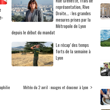
Rue Grenette, frais de
représentation, Rive
e
Droite... : les grandes
e-
mesures prises par la
Métropole de Lyon
depuis le début du mandat
Le récap’ des temps
forts de la semaine à
Lyon
ophilie
Météo du 2 avril : nuages et douceur à Lyon