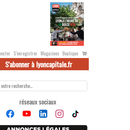
Voir
necter
S’enregistrer
Magazines
Boutique
le
S'abonner à lyoncapitale.fr
panier
réseaux sociaux