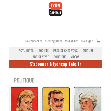
Accéder
au
contenu
Voir
Se connecter
S’enregistrer
Magazines
Boutique
le
ACTUALITÉS
SOCIÉTÉ
PRÈS DE CHEZ VOUS
CULTURE
panier
ART DE VIVRE
POLITIQUE
VIDÉOS
S'abonner à lyoncapitale.fr
POLITIQUE