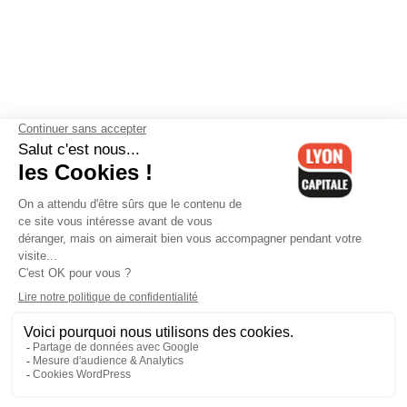
Contactez-nous
-
Mentions légales
-
CGV
-
Politique de
confidentialité
-
Gestion des cookies
-
Lyon Capitale TV
-
Archives
Lyon Capitale
Lyon Capitale - 51 avenue Maréchal Foch - CS 40091 - 69456 Lyon