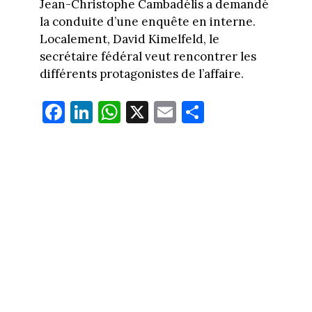
Jean-Christophe Cambadélis a demandé
la conduite d’une enquête en interne.
Localement, David Kimelfeld, le
secrétaire fédéral veut rencontrer les
différents protagonistes de l’affaire.
Fa
Li
W
X
E
Pa
ce
nk
ha
m
rt
bo
ed
ts
ail
ag
ok
In
Ap
er
p