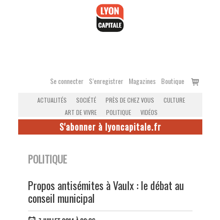
Accéder
au
contenu
Voir
Se connecter
S’enregistrer
Magazines
Boutique
le
ACTUALITÉS
SOCIÉTÉ
PRÈS DE CHEZ VOUS
CULTURE
panier
ART DE VIVRE
POLITIQUE
VIDÉOS
S'abonner à lyoncapitale.fr
POLITIQUE
Propos antisémites à Vaulx : le débat au
conseil municipal