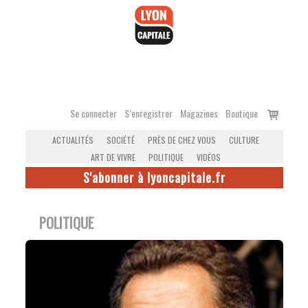
Accéder
au
contenu
Voir
Se connecter
S’enregistrer
Magazines
Boutique
le
ACTUALITÉS
SOCIÉTÉ
PRÈS DE CHEZ VOUS
CULTURE
panier
ART DE VIVRE
POLITIQUE
VIDÉOS
S'abonner à lyoncapitale.fr
POLITIQUE